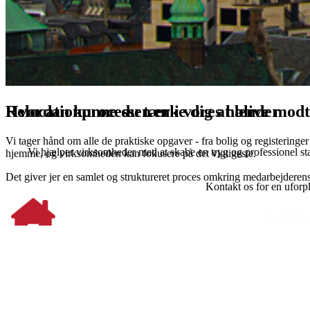
Hvordan kunne du tænke dig at blive modtag
Relocationprocessen er i vores hænder
Vi tager hånd om alle de praktiske opgaver - fra bolig og registeringe
Vi hjælper virksomheder med at skabe en tryg og professionel star
hjemme, og virksomheden kan fokusere på det vigtigeste.
Det giver jer en samlet og struktureret proces omkring medarbejderens
Kontakt os for en uforp
Kontakt 