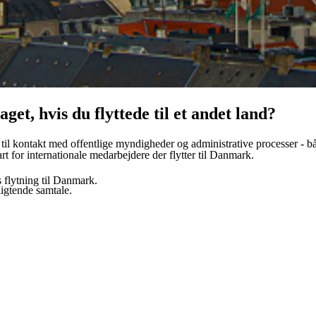
et, hvis du flyttede til et andet land?
r til kontakt med offentlige myndigheder og administrative processer - b
t for internationale medarbejdere der flytter til Danmark.
 flytning til Danmark.
ligtende samtale.
os